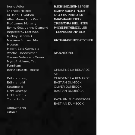
Irene Adler
HELENA DAXENBERGER
RUTH BERLETH
Sherlock Holmes
MOMO FEICHTINGER
IGOR MISCHKE
Dr. John H. Watson
SABRINA POCHABA
LISA PFEFFERSEDER
Alter Mann, Amy Pearl
MAREN KREUTLER
BARBARA REINDL
Prof. James Moriarty
CHRISTOPH KILLINGER
JULIA THUILLE
Bonny Gold, Jenny Diamond
MARIE FINKENZELLER
VANESSA TIELE
Inspector G. Lestrade,
THOMAS PLANITZER
TOBIAS OBRIETAN
Mickey, Ganove 1
Madame Surreal, Mrs.
ANNIKA PLENK
KATHRIN RUNGGATSCHER
Hudson,
Magrit Zeis, Ganove 2,
Wache, Obdachloser
SARAH JONES
​DIANA BOBB
Colones Sebastian Moran,
Mycroft Holmes, Ted
Furnham,
Berta Maletti, Polizist
CHRISTINE LA RENARDE
STS
Bühnendesign
CHRISTINE LA RENARDE
Bühnenbild
BASTIAN DUMÖCK
Kostümbild
OLIVER DUMBÖCK
Lichtkonzept
BASTIAN DUMBÖCK
Lichttechnik
Tontechnik
KATHRIN FUCHSBERGER
BASTIAN DUMBÖCK
Songwriterin
Gitarre