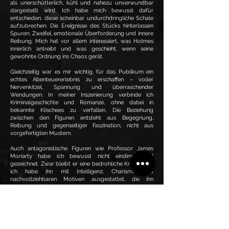
als unerschütterlich, kühl und nahezu unverwundbar
dargestellt wird. Ich habe mich bewusst dafür
entschieden, diese scheinbar undurchdringliche Schale
aufzubrechen. Die Ereignisse des Stücks hinterlassen
Spuren: Zweifel, emotionale Überforderung und innere
Reibung. Mich hat vor allem interessiert, was Holmes
innerlich antreibt und was geschieht, wenn seine
gewohnte Ordnung ins Chaos gerät.
Gleichzeitig war es mir wichtig, für das Publikum ein
echtes Abenteuererlebnis zu erschaffen – voller
Nervenkitzel, Spannung und überraschender
Wendungen. In meiner Inszenierung verbinde ich
Kriminalgeschichte und Romanze, ohne dabei in
bekannte Klischees zu verfallen. Die Beziehung
zwischen den Figuren entsteht aus Begegnung,
Reibung und gegenseitiger Faszination, nicht aus
vorgefertigten Mustern.
Auch antagonistische Figuren wie Professor James
Moriarty habe ich bewusst nicht eindimensional
gezeichnet. Zwar bleibt er eine bedrohliche Kraft, doch
ich habe ihn mit Intelligenz, Charisma und
nachvollziehbaren Motiven ausgestattet, die ihn
beinahe verführerisch machen. Diese moralische
Grauzone verstärkt das Thema der Ambivalenz, das
sich durch das gesamte Stück zieht.
Ein wesentliches Gestaltungsmittel meiner Inszenierung
ist die Musik. Ich habe mich dafür entschieden, Musik