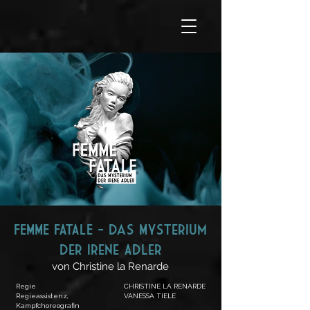
FEMME FATALE - Das Mysterium
Der irene ADler
von Christine la Renarde
Regie
CHRISTINE LA RENARDE
Regieassistenz,
VANESSA TIELE
Kampfchoreografin