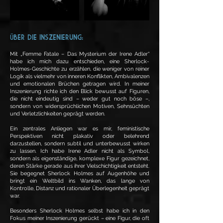
Ü
BER DIE INSZENIERUNG:
Mit „Femme Fatale – Das Mysterium der Irene Adler“
habe ich mich dazu entschieden, eine Sherlock-
Holmes-Geschichte zu erzählen, die weniger von reiner
Logik als vielmehr von inneren Konflikten, Ambivalenzen
und emotionalen Brüchen getragen wird. In meiner
Inszenierung richte ich den Blick bewusst auf Figuren,
die nicht eindeutig sind – weder gut noch böse –,
sondern von widersprüchlichen Motiven, Sehnsüchten
und Verletzlichkeiten geprägt werden.
Ein zentrales Anliegen war es mir, feministische
Perspektiven nicht plakativ oder belehrend
darzustellen, sondern subtil und unterbewusst wirken
zu lassen. Ich habe Irene Adler nicht als Symbol,
sondern als eigenständige, komplexe Figur gezeichnet,
deren Stärke gerade aus ihrer Vielschichtigkeit entsteht.
Sie begegnet Sherlock Holmes auf Augenhöhe und
bringt ein Weltbild ins Wanken, das lange von
Kontrolle, Distanz und rationaler Überlegenheit geprägt
war.
Besonders Sherlock Holmes selbst habe ich in den
Fokus meiner Inszenierung gerückt – eine Figur, die oft