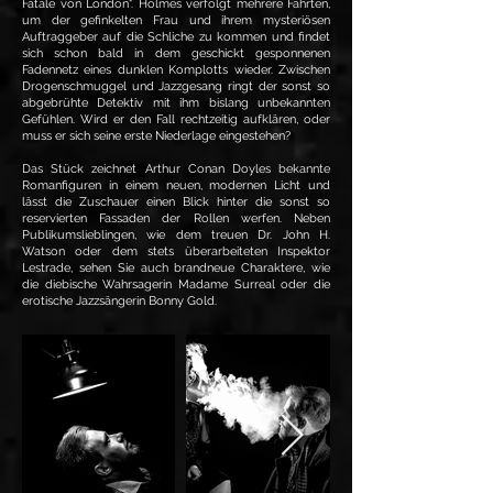
Fatale von London". Holmes verfolgt mehrere Fährten,
um der gefinkelten Frau und ihrem mysteriösen
Auftraggeber auf die Schliche zu kommen und findet
sich schon bald in dem geschickt gesponnenen
Fadennetz eines dunklen Komplotts wieder. Zwischen
Drogenschmuggel und Jazzgesang ringt der sonst so
abgebrühte Detektiv mit ihm bislang unbekannten
Gefühlen. Wird er den Fall rechtzeitig aufklären, oder
muss er sich seine erste Niederlage eingestehen?
Das Stück zeichnet Arthur Conan Doyles bekannte
Romanfiguren in einem neuen, modernen Licht und
lässt die Zuschauer einen Blick hinter die sonst so
reservierten Fassaden der Rollen werfen. Neben
Publikumslieblingen, wie dem treuen Dr. John H.
Watson oder dem stets überarbeiteten Inspektor
Lestrade, sehen Sie auch brandneue Charaktere, wie
die diebische Wahrsagerin Madame Surreal oder die
erotische Jazzsängerin Bonny Gold.