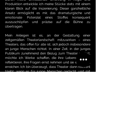
Produktion entwickle ich meine Stücke stets mit einem
klaren Blick auf die Inszenierung. Dieser ganzheitliche
Ansatz ermöglicht es mir, das dramaturgische und
emotionale Potenzial eines Stoffes konsequent
auszuschöpfen und präzise auf die Bühne zu
übertragen.
Mein Anliegen ist es, an der Gestaltung einer
zeitgemäßen Theaterlandschaft mitzuwirken – eines
Theaters, das offen für alle ist, sich jedoch insbesondere
an junge Menschen richtet. In einer Zeit, in der junges
Publikum zunehmend den Bezug zum Theater verliert,
möchte ich Werke schaffen, die ihre Lebensrealitäten
reflektieren, ihre Fragen ernst nehmen und sie emotional
erreichen. Ich bin überzeugt, dass Theater dann relevant
bleibt, wenn es für junge Menschen gedacht und mit
ihnen im Dialog entwickelt wird.
Die Zusammenarbeit mit Künstler:innen
unterschiedlicher Disziplinen ist ein wesentlicher
Bestandteil meiner Arbeit. Dabei beschränke ich mich
bewusst nicht auf klassische Theaterformen. Ob
Musiktheater, Schauspiel, Musical, Drehbuch oder
interdisziplinäres Projekt – bei Interesse an einer
Zusammenarbeit freue ich mich über eine
Kontaktaufnahme per E-Mail.
Ich bin offen für neue Impulse und freue mich darauf,
gemeinsam künstlerische Visionen weiterzuentwickeln
und auf die Bühne zu bringen.