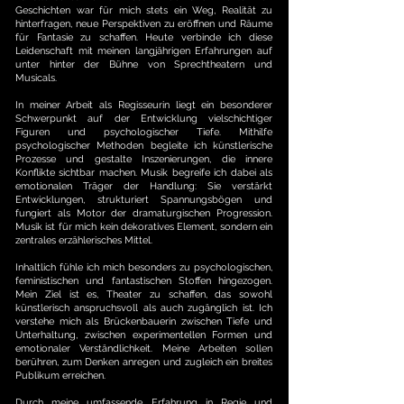
Geschichten war für mich stets ein Weg, Realität zu
hinterfragen, neue Perspektiven zu eröffnen und Räume
für Fantasie zu schaffen. Heute verbinde ich diese
Leidenschaft mit meinen langjährigen Erfahrungen auf
unter hinter der Bühne von Sprechtheatern und
Musicals.
In meiner Arbeit als Regisseurin liegt ein besonderer
Schwerpunkt auf der Entwicklung vielschichtiger
Figuren und psychologischer Tiefe. Mithilfe
psychologischer Methoden begleite ich künstlerische
Prozesse und gestalte Inszenierungen, die innere
Konflikte sichtbar machen. Musik begreife ich dabei als
emotionalen Träger der Handlung: Sie verstärkt
Entwicklungen, strukturiert Spannungsbögen und
fungiert als Motor der dramaturgischen Progression.
Musik ist für mich kein dekoratives Element, sondern ein
zentrales erzählerisches Mittel.
Inhaltlich fühle ich mich besonders zu psychologischen,
feministischen und fantastischen Stoffen hingezogen.
Mein Ziel ist es, Theater zu schaffen, das sowohl
künstlerisch anspruchsvoll als auch zugänglich ist. Ich
verstehe mich als Brückenbauerin zwischen Tiefe und
Unterhaltung, zwischen experimentellen Formen und
emotionaler Verständlichkeit. Meine Arbeiten sollen
berühren, zum Denken anregen und zugleich ein breites
Publikum erreichen.
Durch meine umfassende Erfahrung in Regie und