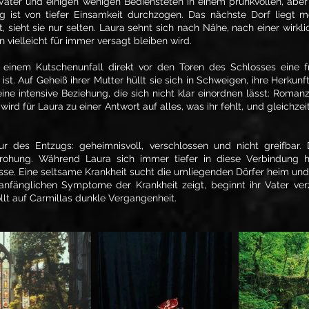
 Vater und einigen wenigen Bediensteten in einem prunkvollen, abe
tag ist von tiefer Einsamkeit durchzogen. Das nächste Dorf liegt 
, sieht sie nur selten. Laura sehnt sich nach Nähe, nach einer wirk
n vielleicht für immer versagt bleiben wird.
h einem Kutschenunfall direkt vor den Toren des Schlosses eine f
ist. Auf Geheiß ihrer Mutter hüllt sie sich in Schweigen, ihre Herkunf
ine intensive Beziehung, die sich nicht klar einordnen lässt: Roma
ird für Laura zu einer Antwort auf alles, was ihr fehlt, und gleichze
ur des Entzugs: geheimnisvoll, verschlossen und nicht greifbar.
ohung. Während Laura sich immer tiefer in diese Verbindung hi
sse. Eine seltsame Krankheit sucht die umliegenden Dörfer heim und
 anfänglichen Symptome der Krankheit zeigt, beginnt ihr Vater ve
lt auf Carmillas dunkle Vergangenheit.