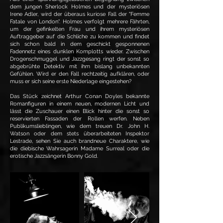
dem jungen Sherlock Holmes und der mysteriösen
Irene Adler, wird der überaus kuriose Fall der "Femme
Fatale von London". Holmes verfolgt mehrere Fährten,
um der gefinkelten Frau und ihrem mysteriösen
Auftraggeber auf die Schliche zu kommen und findet
sich schon bald in dem geschickt gesponnenen
Fadennetz eines dunklen Komplotts wieder. Zwischen
Drogenschmuggel und Jazzgesang ringt der sonst so
abgebrühte Detektiv mit ihm bislang unbekannten
Gefühlen. Wird er den Fall rechtzeitig aufklären, oder
muss er sich seine erste Niederlage eingestehen?
Das Stück zeichnet Arthur Conan Doyles bekannte
Romanfiguren in einem neuen, modernen Licht und
lässt die Zuschauer einen Blick hinter die sonst so
reservierten Fassaden der Rollen werfen. Neben
Publikumslieblingen, wie dem treuen Dr. John H.
Watson oder dem stets überarbeiteten Inspektor
Lestrade, sehen Sie auch brandneue Charaktere, wie
die diebische Wahrsagerin Madame Surreal oder die
erotische Jazzsängerin Bonny Gold.