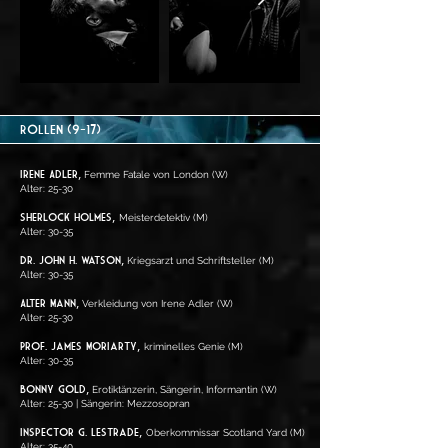
ROLLEN (9-17)
Irene Adler,
Femme Fatale von London
(W)
Alter: 25-30
Sherlock Holmes,
Meisterdetektiv (M)
Alter: 30-35
Dr. John H. Watson,
Kriegsarzt und Schriftsteller (M)
Alter: 30-35
Alter Mann,
Verkleidung von Irene Adler (W)
Alter: 25-30
Prof. James Moriarty,
kriminelles Genie (M)
Alter: 30-35
Bonny Gold,
Erotiktänzerin, Sängerin, Informantin (W)
Alter: 25-30
| Sängerin:
Mezzosopran
Inspector G. Lestrade,
Oberkommissar Sco
tland Yard (M)
Alter: 35-40