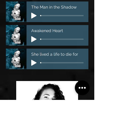
The Man in the Shadow
Awakened Heart
She lived a life to die for