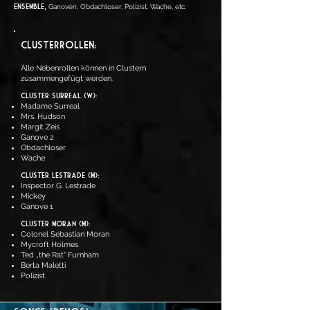
ENSEMBLE,
Ganoven, Obdachloser, Polizist, Wache, etc.
CLUSTERROLLEN:
Alle Nebenrollen können in Clustern
zusammengefügt werden.
Cluster Surreal (W):
Madame Surreal
Mrs. Hudson
Margit Zeis
Ganove 2
Obdachloser
Wache
Cluster Lestrade (M):
Inspector G. Lestrade
Mickey
Ganove 1
Cluster Moran (M):
Colonel Sebastian Moran
Mycroft Holmes
Ted „the Rat“ Furnham
Berta Maletti
Polizist