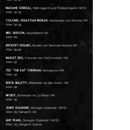
Madame Surreal,
Wahrsagerin und Trickbetrügerin
(W/D)
Alter: 30-35
Colonel Sebastian Moran,
Handlanger von Moriarty (M)
Alter: 30-35
Mrs. Hudson,
Haushälterin
(W
)
Alter: 60
Mycroft Holmes,
Bruder von Sherlock Holmes
(M)
Alter: 35-40
Margit Zeis
,
Freundin von Ted Furnham
(W
)
Alter: 40
Ted „"the Rat“ Furnham,
Kleinganove (M)
Alter: 40
Berta Maletti,
Mitarbeiter an den Docks
(W
)
Alter: 40
Mick
ey,
Barkeeper im „Le Beau“ (M)
Alter: 30
Jenny Diamond,
Showgirl
(Optional)
(W/D
)
Alter: 25
| Sängerin: Alt
Amy Pearl,
Showgirl (Optional)
(W/D
)
Alter: 25 | Sängerin: Sopran